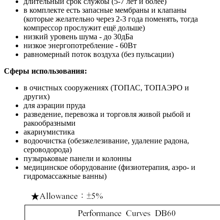
длительный срок службы (5-7 лет и более)
в комплекте есть запасные мембраны и клапаны
(которые желательно через 2-3 года поменять, тогда
компрессор прослужит ещё дольше)
низкий уровень шума - до 30дБа
низкое энергопотребление - 60Вт
равномерный поток воздуха (без пульсации)
Сферы использования:
в очистных сооружениях (ТОПАС, ТОПАЭРО и
других)
для аэрации пруда
разведение, перевозка и торговля живой рыбой и
ракообразными
акариумистика
водоочистка (обезжелезивание, удаление радона,
сероводорода)
пузырьковые панели и колонны
медицинское оборудование (физиотерапия, аэро- и
гидромассажные ванны)